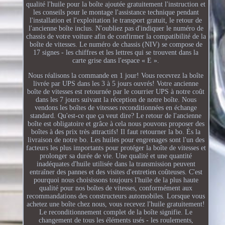
qualité l'huile pour la boîte ajoutée gratuitement l'instruction et
les conseils pour le montage l'assistance technique pendant
l'installation et l'exploitation le transport gratuit, le retour de
l'ancienne boîte inclus. N'oubliez pas d'indiquer le numéro de
chassis de votre voiture afin de confirmer la compatibilité de la
boîte de vitesses. Le numéro de chassis (NIV) se compose de
17 signes - les chiffres et les lettres qui se trouvent dans la
carte grise dans l'espace « E ».
Nous réalisons la commande en 1 jour! Vous recevrez la boîte
livrée par UPS dans les 3 à 5 jours ouvrés! Votre ancienne
boîte de vitesses est retournée par le courrier UPS à notre coût
dans les 7 jours suivant la réception de notre boîte. Nous
vendons les boîtes de vitesses reconditionnées en échange
standard. Qu'est-ce que ça veut dire? Le retour de l'ancienne
boîte est obligatoire et grâce à cela nous pouvons proposer des
boîtes à des prix très attractifs! Il faut retourner la bo. Ès la
livraison de notre bo. Les huiles pour engrenages sont l'un des
facteurs les plus importants pour protéger la boîte de vitesses et
prolonger sa durée de vie. Une qualité et une quantité
inadéquates d'huile utilisée dans la transmission peuvent
entraîner des pannes et des visites d'entretien coûteuses. C'est
pourquoi nous choisissons toujours l'huile de la plus haute
qualité pour nos boîtes de vitesses, conformément aux
recommandations des constructeurs automobiles. Lorsque vous
achetez une boîte chez nous, vous recevez l'huile gratuitement!
Le reconditionnement complet de la boîte signifie. Le
changement de tous les éléments usés - les roulements,