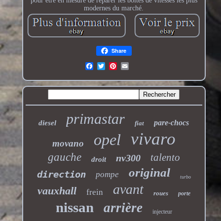
pour être en mesure de réparer les boîtes de vitesses les plus
modernes du marché.
Share
primastar
pare-chocs
diesel
fiat
vivaro
opel
movano
gauche
talento
nv300
droit
original
direction
pompe
turbo
avant
vauxhall
frein
roues
porte
nissan
arrière
injecteur