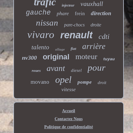
trafic
vauxhall
injecteur
gauche
direction
phare
frein
nissan
pare-chocs
droite
vivaro
renault
cdti
arrière
talento
fiat
alliage
moteur
original
nv300
tuyau
pour
avant
diesel
roues
opel
movano
pompe
droit
vitesse
Accueil
Contactez Nous
Politique de confidentialité