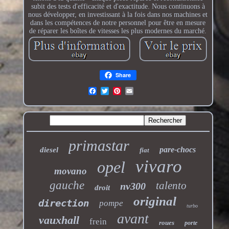
subit des tests d'efficacité et d'exactitude. Nous continuons à
nous développer, en investissant à la fois dans nos machines et
dans les compétences de notre personnel pour être en mesure
de réparer les boîtes de vitesses les plus modernes du marché.
Share
primastar
pare-chocs
diesel
fiat
vivaro
opel
movano
gauche
talento
nv300
droit
original
direction
pompe
turbo
avant
vauxhall
frein
roues
porte