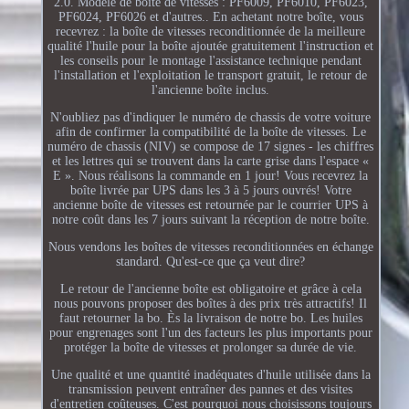
2.0. Modèle de boîte de vitesses : PF6009, PF6010, PF6023,
PF6024, PF6026 et d'autres.. En achetant notre boîte, vous
recevrez : la boîte de vitesses reconditionnée de la meilleure
qualité l'huile pour la boîte ajoutée gratuitement l'instruction et
les conseils pour le montage l'assistance technique pendant
l'installation et l'exploitation le transport gratuit, le retour de
l'ancienne boîte inclus.
N'oubliez pas d'indiquer le numéro de chassis de votre voiture
afin de confirmer la compatibilité de la boîte de vitesses. Le
numéro de chassis (NIV) se compose de 17 signes - les chiffres
et les lettres qui se trouvent dans la carte grise dans l'espace «
E ». Nous réalisons la commande en 1 jour! Vous recevrez la
boîte livrée par UPS dans les 3 à 5 jours ouvrés! Votre
ancienne boîte de vitesses est retournée par le courrier UPS à
notre coût dans les 7 jours suivant la réception de notre boîte.
Nous vendons les boîtes de vitesses reconditionnées en échange
standard. Qu'est-ce que ça veut dire?
Le retour de l'ancienne boîte est obligatoire et grâce à cela
nous pouvons proposer des boîtes à des prix très attractifs! Il
faut retourner la bo. Ès la livraison de notre bo. Les huiles
pour engrenages sont l'un des facteurs les plus importants pour
protéger la boîte de vitesses et prolonger sa durée de vie.
Une qualité et une quantité inadéquates d'huile utilisée dans la
transmission peuvent entraîner des pannes et des visites
d'entretien coûteuses. C'est pourquoi nous choisissons toujours