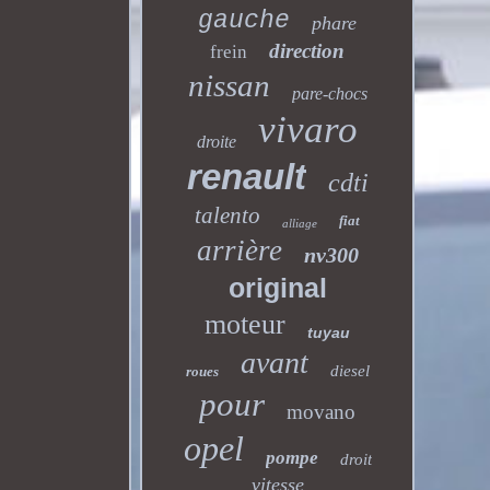
gauche
phare
direction
frein
nissan
pare-chocs
vivaro
droite
renault
cdti
talento
fiat
alliage
arrière
nv300
original
moteur
tuyau
avant
diesel
roues
pour
movano
opel
pompe
droit
vitesse