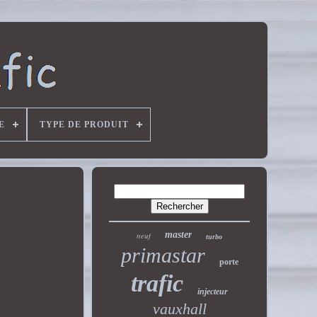
E
TYPE DE PRODUIT
master
neuf
turbo
primastar
porte
trafic
injecteur
vauxhall