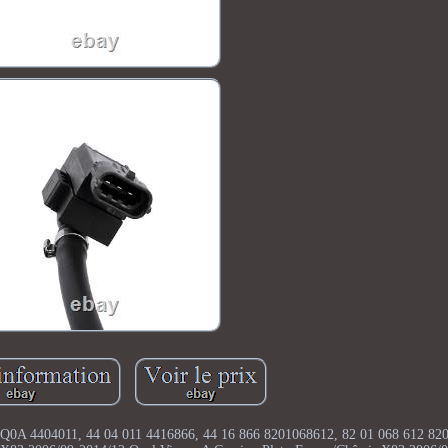
0A 4404011, 44 04 011 4416866, 44 16 866 8201068612, 82 01 068 612 820