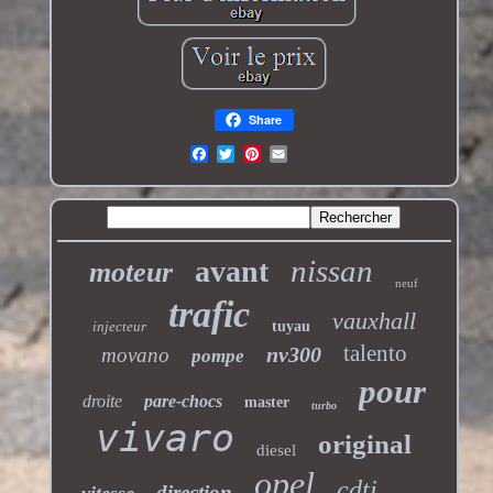
Share
nissan
avant
moteur
neuf
trafic
vauxhall
injecteur
tuyau
talento
nv300
movano
pompe
pour
droite
pare-chocs
master
turbo
vivaro
original
diesel
opel
cdti
direction
vitesse