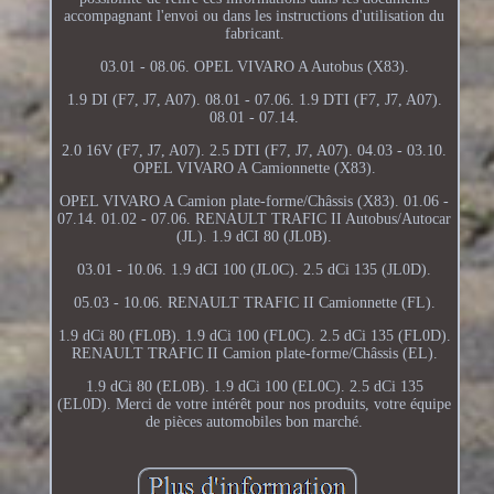
accompagnant l'envoi ou dans les instructions d'utilisation du
fabricant.
03.01 - 08.06. OPEL VIVARO A Autobus (X83).
1.9 DI (F7, J7, A07). 08.01 - 07.06. 1.9 DTI (F7, J7, A07).
08.01 - 07.14.
2.0 16V (F7, J7, A07). 2.5 DTI (F7, J7, A07). 04.03 - 03.10.
OPEL VIVARO A Camionnette (X83).
OPEL VIVARO A Camion plate-forme/Châssis (X83). 01.06 -
07.14. 01.02 - 07.06. RENAULT TRAFIC II Autobus/Autocar
(JL). 1.9 dCI 80 (JL0B).
03.01 - 10.06. 1.9 dCI 100 (JL0C). 2.5 dCi 135 (JL0D).
05.03 - 10.06. RENAULT TRAFIC II Camionnette (FL).
1.9 dCi 80 (FL0B). 1.9 dCi 100 (FL0C). 2.5 dCi 135 (FL0D).
RENAULT TRAFIC II Camion plate-forme/Châssis (EL).
1.9 dCi 80 (EL0B). 1.9 dCi 100 (EL0C). 2.5 dCi 135
(EL0D). Merci de votre intérêt pour nos produits, votre équipe
de pièces automobiles bon marché.