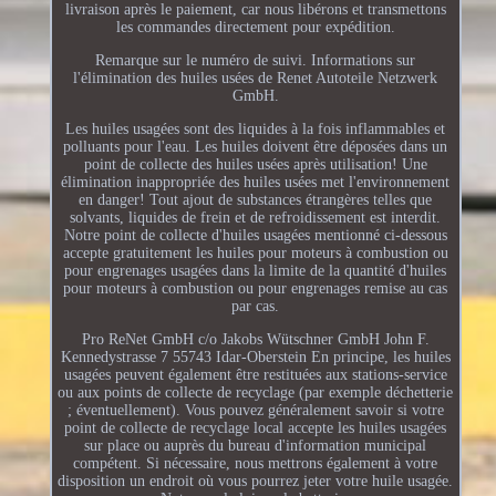
livraison après le paiement, car nous libérons et transmettons
les commandes directement pour expédition.
Remarque sur le numéro de suivi. Informations sur
l'élimination des huiles usées de Renet Autoteile Netzwerk
GmbH.
Les huiles usagées sont des liquides à la fois inflammables et
polluants pour l'eau. Les huiles doivent être déposées dans un
point de collecte des huiles usées après utilisation! Une
élimination inappropriée des huiles usées met l'environnement
en danger! Tout ajout de substances étrangères telles que
solvants, liquides de frein et de refroidissement est interdit.
Notre point de collecte d'huiles usagées mentionné ci-dessous
accepte gratuitement les huiles pour moteurs à combustion ou
pour engrenages usagées dans la limite de la quantité d'huiles
pour moteurs à combustion ou pour engrenages remise au cas
par cas.
Pro ReNet GmbH c/o Jakobs Wütschner GmbH John F.
Kennedystrasse 7 55743 Idar-Oberstein En principe, les huiles
usagées peuvent également être restituées aux stations-service
ou aux points de collecte de recyclage (par exemple déchetterie
; éventuellement). Vous pouvez généralement savoir si votre
point de collecte de recyclage local accepte les huiles usagées
sur place ou auprès du bureau d'information municipal
compétent. Si nécessaire, nous mettrons également à votre
disposition un endroit où vous pourrez jeter votre huile usagée.