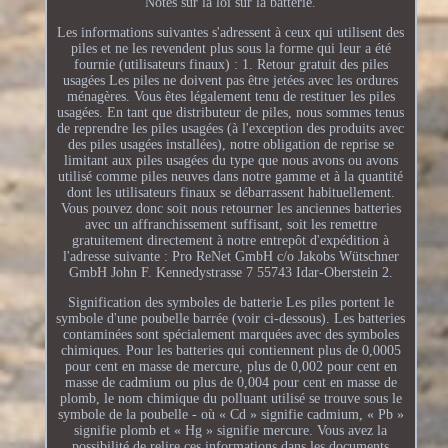
Notes sur la loi sur la batterie.
Les informations suivantes s'adressent à ceux qui utilisent des
piles et ne les revendent plus sous la forme qui leur a été
fournie (utilisateurs finaux) : 1. Retour gratuit des piles
usagées Les piles ne doivent pas être jetées avec les ordures
ménagères. Vous êtes légalement tenu de restituer les piles
usagées. En tant que distributeur de piles, nous sommes tenus
de reprendre les piles usagées (à l'exception des produits avec
des piles usagées installées), notre obligation de reprise se
limitant aux piles usagées du type que nous avons ou avons
utilisé comme piles neuves dans notre gamme et à la quantité
dont les utilisateurs finaux se débarrassent habituellement.
Vous pouvez donc soit nous retourner les anciennes batteries
avec un affranchissement suffisant, soit les remettre
gratuitement directement à notre entrepôt d'expédition à
l'adresse suivante : Pro ReNet GmbH c/o Jakobs Wütschner
GmbH John F. Kennedystrasse 7 55743 Idar-Oberstein 2.
Signification des symboles de batterie Les piles portent le
symbole d'une poubelle barrée (voir ci-dessous). Les batteries
contaminées sont spécialement marquées avec des symboles
chimiques. Pour les batteries qui contiennent plus de 0,0005
pour cent en masse de mercure, plus de 0,002 pour cent en
masse de cadmium ou plus de 0,004 pour cent en masse de
plomb, le nom chimique du polluant utilisé se trouve sous le
symbole de la poubelle - où « Cd » signifie cadmium, « Pb »
signifie plomb et « Hg » signifie mercure. Vous avez la
possibilité de relire ces informations dans les documents