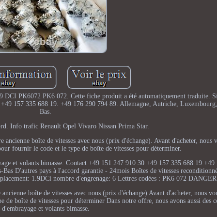
9 DCI PK6072 PK6 072. Cette fiche produit a été automatiquement traduite. Si
30. +49 157 335 688 19. +49 176 290 794 89. Allemagne, Autriche, Luxembourg,
Bas.
ord. Info trafic Renault Opel Vivaro Nissan Prima Star.
re ancienne boîte de vitesses avec nous (prix d'échange). Avant d'acheter, nou
our fournir le code et le type de boîte de vitesses pour déterminer.
rayage et volants bimasse. Contact +49 151 247 910 30 +49 157 335 688 19 +49
as D'autres pays à l'accord garantie - 24mois Boîtes de vitesses reconditionn
 déplacement: 1.9DCi nombre d'engrenage: 6 Lettres codées : PK6 072 DANGER
e ancienne boîte de vitesses avec nous (prix d'échange) Avant d'acheter, nous 
pe de boîte de vitesses pour déterminer Dans notre offre, nous avons aussi des c
d'embrayage et volants bimasse.