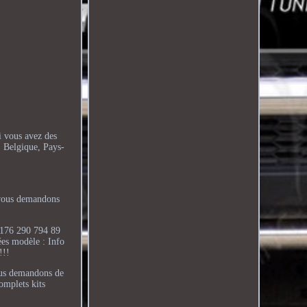
 vous avez des
 Belgique, Pays-
s vous demandons
 176 290 794 89
ées modèle : Info
!!!
vous demandons de
omplets kits