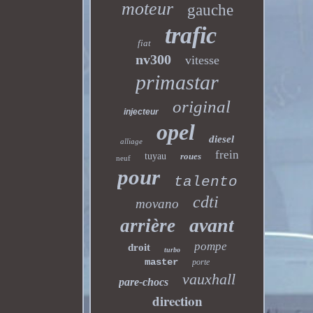
moteur
gauche
trafic
fiat
nv300
vitesse
primastar
original
injecteur
opel
diesel
alliage
frein
tuyau
roues
neuf
pour
talento
cdti
movano
avant
arrière
pompe
droit
turbo
master
porte
vauxhall
pare-chocs
direction