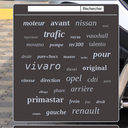
nissan
avant
moteur
neuf
trafic
vauxhall
injecteur
tuyau
talento
nv300
movano
pompe
pour
droite
pare-chocs
master
turbo
vivaro
original
diesel
opel
cdti
direction
vitesse
porte
arrière
phare
alliage
primastar
frein
droit
fiat
renault
gauche
roues