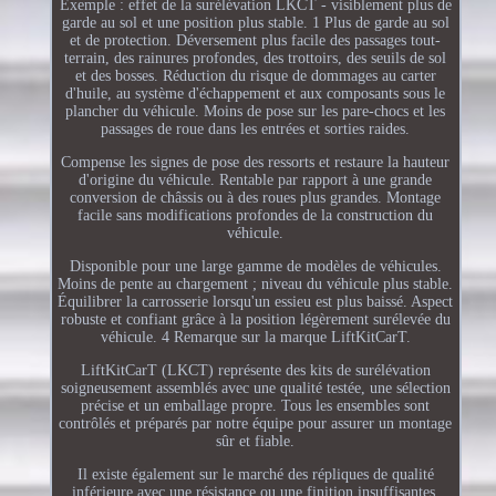
Exemple : effet de la surélévation LKCT - visiblement plus de
garde au sol et une position plus stable. 1 Plus de garde au sol
et de protection. Déversement plus facile des passages tout-
terrain, des rainures profondes, des trottoirs, des seuils de sol
et des bosses. Réduction du risque de dommages au carter
d'huile, au système d'échappement et aux composants sous le
plancher du véhicule. Moins de pose sur les pare-chocs et les
passages de roue dans les entrées et sorties raides.
Compense les signes de pose des ressorts et restaure la hauteur
d'origine du véhicule. Rentable par rapport à une grande
conversion de châssis ou à des roues plus grandes. Montage
facile sans modifications profondes de la construction du
véhicule.
Disponible pour une large gamme de modèles de véhicules.
Moins de pente au chargement ; niveau du véhicule plus stable.
Équilibrer la carrosserie lorsqu'un essieu est plus baissé. Aspect
robuste et confiant grâce à la position légèrement surélevée du
véhicule. 4 Remarque sur la marque LiftKitCarT.
LiftKitCarT (LKCT) représente des kits de surélévation
soigneusement assemblés avec une qualité testée, une sélection
précise et un emballage propre. Tous les ensembles sont
contrôlés et préparés par notre équipe pour assurer un montage
sûr et fiable.
Il existe également sur le marché des répliques de qualité
inférieure avec une résistance ou une finition insuffisantes.