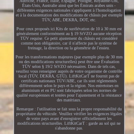
Autriche, France, Italie, Espagne, Pologne, Royaume-Uni,
États-Unis, Australie ainsi que les Émirats arabes unis -
différentes exigences nationales s'appliquent à l'homologation
et à la documentation des modifications de châssis par exemple
TÜV, ABE, DEKRA, DOT, etc.
Pour ceux proposés ici Kits de surélévation de 10 à 30 mm est
généralement conformément au § 19 StVZO aucune réception
TÜV requise. Ce petit ajustement du châssis est considéré
comme non obligatoire, car il n'affecte pas le système de
freinage, la direction ou la géométrie de l'essieu.
Pour les transformations majeures (par exemple plus de 30 mm
ou des modifications structurelles) peut être une Évaluation
TÜV selon § 19/2 StVZO nécessaires. Dans de tels cas,
veuillez vous renseigner auprès de votre organisme de contrôle
local (TÜV, DEKRA, GTÜ). LiftKitCarT ne fournit pas de
certificats nationaux TÜV/ABE, car ils sont réglementés
différemment selon le pays et la région. Nos entretoises en
aluminium et en PU sont fabriquées selon les normes de
qualité européennes et testées pour l'ajustement et la résistance
des matériaux.
Remarque : l'utilisation se fait sous la propre responsabilité du
propriétaire du véhicule. Veuillez vérifier les exigences légales
de votre pays avant d'enregistrer officiellement les
modifications structurelles. LiftKitCarT : garde au sol qui ne
s'abandonne pas.