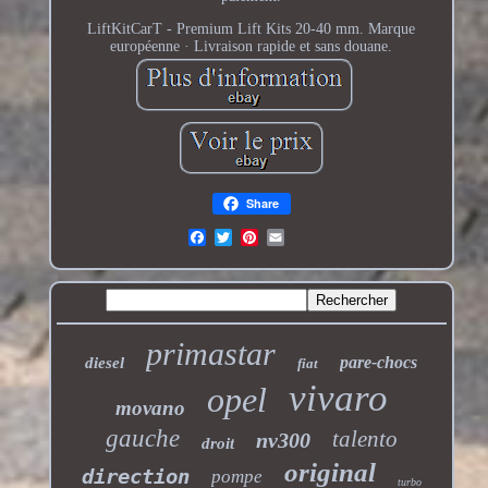
LiftKitCarT - Premium Lift Kits 20-40 mm. Marque
européenne · Livraison rapide et sans douane.
Share
primastar
pare-chocs
diesel
fiat
vivaro
opel
movano
gauche
talento
nv300
droit
original
direction
pompe
turbo