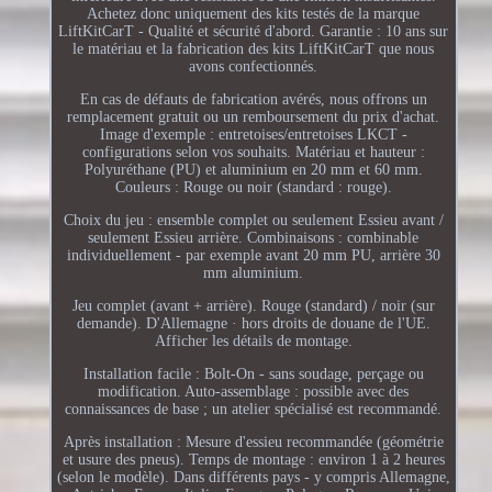
Achetez donc uniquement des kits testés de la marque
LiftKitCarT - Qualité et sécurité d'abord. Garantie : 10 ans sur
le matériau et la fabrication des kits LiftKitCarT que nous
avons confectionnés.
En cas de défauts de fabrication avérés, nous offrons un
remplacement gratuit ou un remboursement du prix d'achat.
Image d'exemple : entretoises/entretoises LKCT -
configurations selon vos souhaits. Matériau et hauteur :
Polyuréthane (PU) et aluminium en 20 mm et 60 mm.
Couleurs : Rouge ou noir (standard : rouge).
Choix du jeu : ensemble complet ou seulement Essieu avant /
seulement Essieu arrière. Combinaisons : combinable
individuellement - par exemple avant 20 mm PU, arrière 30
mm aluminium.
Jeu complet (avant + arrière). Rouge (standard) / noir (sur
demande). D'Allemagne · hors droits de douane de l'UE.
Afficher les détails de montage.
Installation facile : Bolt-On - sans soudage, perçage ou
modification. Auto-assemblage : possible avec des
connaissances de base ; un atelier spécialisé est recommandé.
Après installation : Mesure d'essieu recommandée (géométrie
et usure des pneus). Temps de montage : environ 1 à 2 heures
(selon le modèle). Dans différents pays - y compris Allemagne,