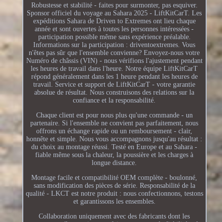
Robustesse et stabilité - faites pour surmonter, pas esquiver.
Sponsor officiel du voyage au Sahara 2025 - LiftKitCarT. Les
expéditions Sahara de Driven to Extremes ont lieu chaque
année et sont ouvertes à toutes les personnes intéressées -
participation possible même sans expérience préalable.
Informations sur la participation : driventoextremes. Vous
n'êtes pas sûr que l'ensemble convienne? Envoyez-nous votre
Numéro de châssis (VIN) - nous vérifions l'ajustement pendant
les heures de travail dans l'heure. Notre équipe LiftKitCarT
répond généralement dans les 1 heure pendant les heures de
travail. Service et support de LiftKitCarT - votre garantie
absolue de résultat. Nous construisons des relations sur la
confiance et la responsabilité.
Chaque client est pour nous plus qu'une commande - un
partenaire. Si l'ensemble ne convient pas parfaitement, nous
offrons un échange rapide ou un remboursement - clair,
honnête et simple. Nous vous accompagnons jusqu'au résultat :
du choix au montage réussi. Testé en Europe et au Sahara -
fiable même sous la chaleur, la poussière et les charges à
longue distance.
Montage facile et compatibilité OEM complète - boulonné,
sans modification des pièces de série. Responsabilité de la
qualité - LKCT est notre produit : nous confectionnons, testons
et garantissons les ensembles.
Collaboration uniquement avec des fabricants dont les