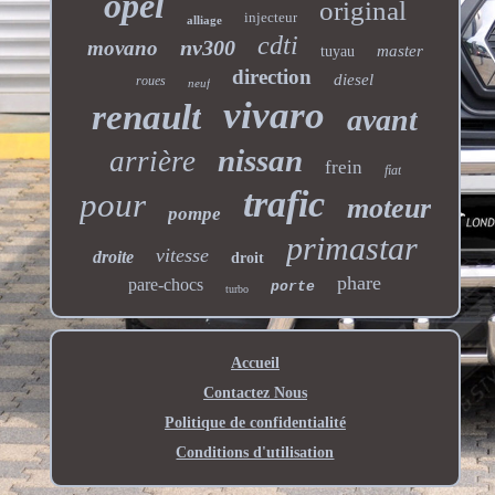
opel
original
injecteur
alliage
cdti
nv300
movano
master
tuyau
direction
diesel
roues
neuf
vivaro
renault
avant
nissan
arrière
frein
fiat
trafic
pour
moteur
pompe
primastar
vitesse
droite
droit
phare
pare-chocs
porte
turbo
Accueil
Contactez Nous
Politique de confidentialité
Conditions d'utilisation