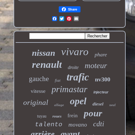
Share
vivaro
nissan
phare
renault
moteur
droite
trafic
gauche
nv300
fiat
primastar
vitesse
injecteur
opel
original
diesel
alliage
neuf
pour
frein
tuyau
roues
cdti
talento
movano
avant
arrière