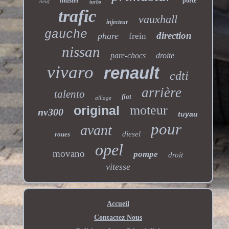
master
neuf
porte
turbo
trafic
vauxhall
injecteur
gauche
direction
phare
frein
nissan
pare-chocs
droite
vivaro
renault
cdti
arrière
talento
fiat
alliage
moteur
original
nv300
tuyau
pour
avant
diesel
roues
opel
movano
pompe
droit
vitesse
Accueil
Contactez Nous