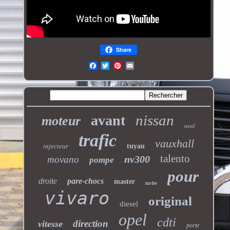
Share
nissan
avant
moteur
neuf
trafic
vauxhall
injecteur
tuyau
talento
nv300
movano
pompe
pour
droite
pare-chocs
master
turbo
vivaro
original
diesel
opel
cdti
direction
vitesse
porte