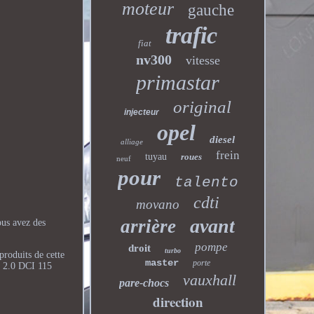
moteur
gauche
trafic
fiat
nv300
vitesse
primastar
original
injecteur
opel
diesel
alliage
frein
tuyau
roues
neuf
pour
talento
cdti
movano
avant
arrière
us avez des
pompe
droit
turbo
produits de cette
master
porte
). 2.0 DCI 115
vauxhall
pare-chocs
direction