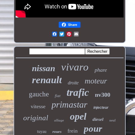
Share
vivaro
nissan
phare
renault
moteur
droite
trafic
gauche
nv300
fiat
primastar
vitesse
injecteur
opel
original
diesel
alliage
neuf
pour
frein
tuyau
roues