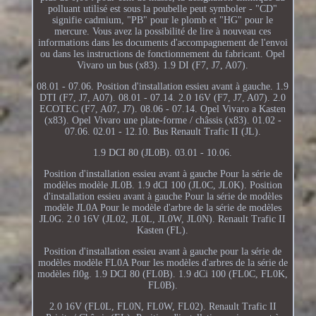
polluant utilisé est sous la poubelle peut symboler - "CD"
signifie cadmium, "PB" pour le plomb et "HG" pour le
mercure. Vous avez la possibilité de lire à nouveau ces
informations dans les documents d'accompagnement de l'envoi
ou dans les instructions de fonctionnement du fabricant. Opel
Vivaro un bus (x83). 1.9 DI (F7, J7, A07).
08.01 - 07.06. Position d'installation essieu avant à gauche. 1.9
DTI (F7, J7, A07). 08.01 - 07.14. 2.0 16V (F7, J7, A07). 2.0
ECOTEC (F7, A07, J7). 08.06 - 07.14. Opel Vivaro a Kasten
(x83). Opel Vivaro une plate-forme / châssis (x83). 01.02 -
07.06. 02.01 - 12.10. Bus Renault Trafic II (JL).
1.9 DCI 80 (JL0B). 03.01 - 10.06.
Position d'installation essieu avant à gauche Pour la série de
modèles modèle JL0B. 1.9 dCI 100 (JL0C, JL0K). Position
d'installation essieu avant à gauche Pour la série de modèles
modèle JL0A Pour le modèle d'arbre de la série de modèles
JL0G. 2.0 16V (JL02, JL0L, JL0W, JL0N). Renault Trafic II
Kasten (FL).
Position d'installation essieu avant à gauche pour la série de
modèles modèle FL0A Pour les modèles d'arbres de la série de
modèles fl0g. 1.9 DCI 80 (FL0B). 1.9 dCi 100 (FL0C, FL0K,
FL0B).
2.0 16V (FL0L, FL0N, FL0W, FL02). Renault Trafic II