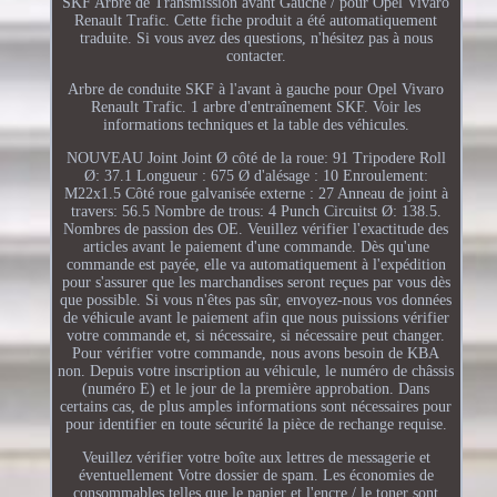
SKF Arbre de Transmission avant Gauche / pour Opel Vivaro
Renault Trafic. Cette fiche produit a été automatiquement
traduite. Si vous avez des questions, n'hésitez pas à nous
contacter.
Arbre de conduite SKF à l'avant à gauche pour Opel Vivaro
Renault Trafic. 1 arbre d'entraînement SKF. Voir les
informations techniques et la table des véhicules.
NOUVEAU Joint Joint Ø côté de la roue: 91 Tripodere Roll
Ø: 37.1 Longueur : 675 Ø d'alésage : 10 Enroulement:
M22x1.5 Côté roue galvanisée externe : 27 Anneau de joint à
travers: 56.5 Nombre de trous: 4 Punch Circuitst Ø: 138.5.
Nombres de passion des OE. Veuillez vérifier l'exactitude des
articles avant le paiement d'une commande. Dès qu'une
commande est payée, elle va automatiquement à l'expédition
pour s'assurer que les marchandises seront reçues par vous dès
que possible. Si vous n'êtes pas sûr, envoyez-nous vos données
de véhicule avant le paiement afin que nous puissions vérifier
votre commande et, si nécessaire, si nécessaire peut changer.
Pour vérifier votre commande, nous avons besoin de KBA
non. Depuis votre inscription au véhicule, le numéro de châssis
(numéro E) et le jour de la première approbation. Dans
certains cas, de plus amples informations sont nécessaires pour
pour identifier en toute sécurité la pièce de rechange requise.
Veuillez vérifier votre boîte aux lettres de messagerie et
éventuellement Votre dossier de spam. Les économies de
consommables telles que le papier et l'encre / le toner sont