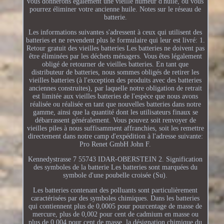
vous donnerons également une vieille humeur d'huile, où vous
pourrez éliminer votre ancienne huile. Notes sur le réseau de
batterie.
Les informations suivantes s'adressent à ceux qui utilisent des
batteries et ne revendent plus le formulaire qui leur est livré: 1.
Retour gratuit des vieilles batteries Les batteries ne doivent pas
être éliminées par les déchets ménagers. Vous êtes légalement
obligé de retourner de vieilles batteries. En tant que
distributeur de batteries, nous sommes obligés de retirer les
vieilles batteries (à l'exception des produits avec des batteries
anciennes construites), par laquelle notre obligation de retrait
est limitée aux vieilles batteries de l'espèce que nous avons
réalisée ou réalisée en tant que nouvelles batteries dans notre
gamme, ainsi que la quantité dont les utilisateurs finaux se
débarrassent généralement. Vous pouvez soit renvoyer de
vieilles piles à nous suffisamment affranchies, soit les remettre
directement dans notre camp d'expédition à l'adresse suivante:
Pro Renet GmbH John F.
Kennedystrasse 7 55743 IDAR-OBERSTEIN 2. Signification
des symboles de la batterie Les batteries sont marquées du
symbole d'une poubelle croisée (Su).
Les batteries contenant des polluants sont particulièrement
caractérisées par des symboles chimiques. Dans les batteries
qui contiennent plus de 0,0005 pour pourcentage de masse de
mercure, plus de 0,002 pour cent de cadmium en masse ou
plus de 0,004 pour cent de masse, la désignation chimique du