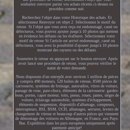
souhaitez renvoyer parmi vos achats récents ci-dessus ou
procédez comme suit.
Recherchez l'objet dans votre Historique des achats. Et
sélectionnez Renvoyer cet objet 2. Sélectionnez le motif du
retour. Si l'objet que vous avez reçu est endommagé, cassé ou
défectueux, vous pouvez ajouter jusqu'à 10 photos qui mettent
en évidence les défauts ou les éraflures. Sélectionnez votre
motif de retour Si l'article est arrivé endommagé, cassé ou
défectueux, vous avez la possibilité d'ajouter jusqu'à 10 photos
montrant des rayures ou des défauts.
Soumettre le retour en appuyant sur le bouton envoyer. Après
avoir lancé une procédure de retour, vous pouvez vérifier le
statut de votre demande.
Nous disposons d'un entrepôt avec environ 1 million de pièces
y compris 490 moteurs, 520 boîtes de vitesse, 8500 pièces de
carrosserie, systèmes de freinage, autoradios, vitres de voiture,
passage de roue, pare-chocs, éléments de la carrosserie: gardes-
boue, portes, capot moteur, toits, pneus, roues, jantes, sièges de
voiture, éclairage automobile, systèmes d'échappement,
éléments de suspension, dispositifs d'allumage, compteurs,
interrupteurs, BSI, BSM, UCH, allumages, serrures, leviers de
changement de vitesse et beaucoup d'autres pièces qui viennent
de démontage des voitures en Allemagne, en France, aux Pays-
Bas. Expédition dans les pays européens uniquement après
paiement anticipé!