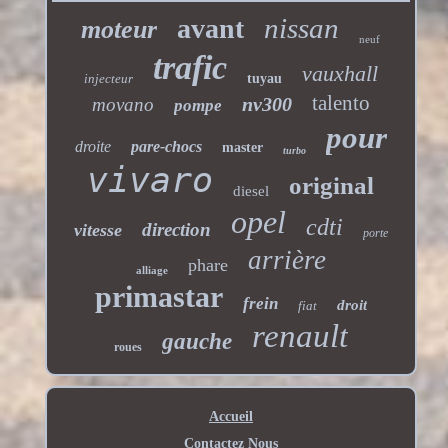
nissan
avant
moteur
neuf
trafic
vauxhall
injecteur
tuyau
talento
nv300
movano
pompe
pour
droite
pare-chocs
master
turbo
vivaro
original
diesel
opel
cdti
direction
vitesse
porte
arrière
phare
alliage
primastar
frein
droit
fiat
renault
gauche
roues
Accueil
Contactez Nous