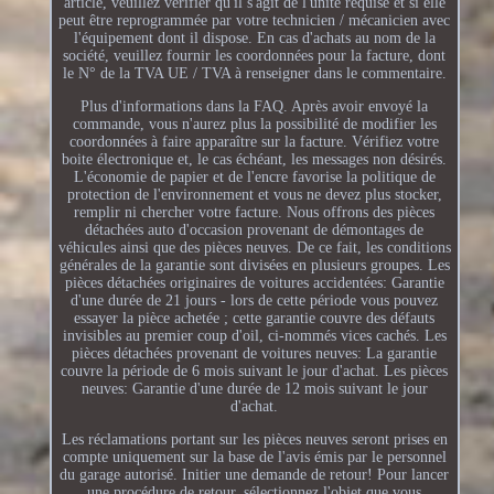
article, veuillez vérifier qu'il s'agit de l'unité requise et si elle
peut être reprogrammée par votre technicien / mécanicien avec
l'équipement dont il dispose. En cas d'achats au nom de la
société, veuillez fournir les coordonnées pour la facture, dont
le N° de la TVA UE / TVA à renseigner dans le commentaire.
Plus d'informations dans la FAQ. Après avoir envoyé la
commande, vous n'aurez plus la possibilité de modifier les
coordonnées à faire apparaître sur la facture. Vérifiez votre
boite électronique et, le cas échéant, les messages non désirés.
L'économie de papier et de l'encre favorise la politique de
protection de l'environnement et vous ne devez plus stocker,
remplir ni chercher votre facture. Nous offrons des pièces
détachées auto d'occasion provenant de démontages de
véhicules ainsi que des pièces neuves. De ce fait, les conditions
générales de la garantie sont divisées en plusieurs groupes. Les
pièces détachées originaires de voitures accidentées: Garantie
d'une durée de 21 jours - lors de cette période vous pouvez
essayer la pièce achetée ; cette garantie couvre des défauts
invisibles au premier coup d'oil, ci-nommés vices cachés. Les
pièces détachées provenant de voitures neuves: La garantie
couvre la période de 6 mois suivant le jour d'achat. Les pièces
neuves: Garantie d'une durée de 12 mois suivant le jour
d'achat.
Les réclamations portant sur les pièces neuves seront prises en
compte uniquement sur la base de l'avis émis par le personnel
du garage autorisé. Initier une demande de retour! Pour lancer
une procédure de retour, sélectionnez l'objet que vous