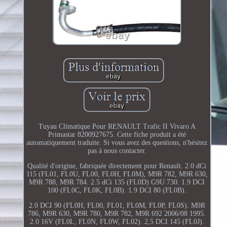
Tuyau Climatique Pour RENAULT Trafic II Vivaro A
Primastar 8200927675. Cette fiche produit a été
automatiquement traduite. Si vous avez des questions, n'hésitez
pas à nous contacter.
Qualité d'origine, fabriquée directement pour Renault. 2.0 dCi
115 (FL01, FL0U, FL00, FL0H, FL0M), M9R 782, M9R 630,
M9R 788, M9R 784. 2.5 dCi 135 (FL0D) G9U 730. 1.9 DCI
100 (FL0C, FL0K, FL0B). 1.9 DCI 80 (FL0B).
2.0 DCI 90 (FL0H, FL00, FL01, FL0M, FL0P, FL0S). M9R
786, M9R 630, M9R 780, M9R 782, M9R 692 2006/08 1995.
2.0 16V (FL0L, FL0N, FL0W, FL02). 2,5 DCI 145 (FL0J).