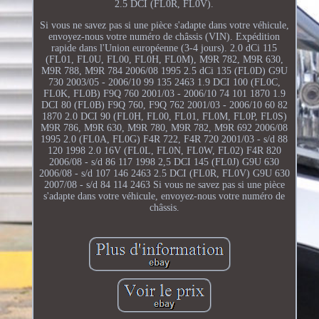
2.5 DCI (FL0R, FL0V).
Si vous ne savez pas si une pièce s'adapte dans votre véhicule,
envoyez-nous votre numéro de châssis (VIN). Expédition
rapide dans l'Union européenne (3-4 jours). 2.0 dCi 115
(FL01, FL0U, FL00, FL0H, FL0M), M9R 782, M9R 630,
M9R 788, M9R 784 2006/08 1995 2.5 dCi 135 (FL0D) G9U
730 2003/05 - 2006/10 99 135 2463 1.9 DCI 100 (FL0C,
FL0K, FL0B) F9Q 760 2001/03 - 2006/10 74 101 1870 1.9
DCI 80 (FL0B) F9Q 760, F9Q 762 2001/03 - 2006/10 60 82
1870 2.0 DCI 90 (FL0H, FL00, FL01, FL0M, FL0P, FL0S)
M9R 786, M9R 630, M9R 780, M9R 782, M9R 692 2006/08
1995 2.0 (FL0A, FL0G) F4R 722, F4R 720 2001/03 - s/d 88
120 1998 2.0 16V (FL0L, FL0N, FL0W, FL02) F4R 820
2006/08 - s/d 86 117 1998 2,5 DCI 145 (FL0J) G9U 630
2006/08 - s/d 107 146 2463 2.5 DCI (FL0R, FL0V) G9U 630
2007/08 - s/d 84 114 2463 Si vous ne savez pas si une pièce
s'adapte dans votre véhicule, envoyez-nous votre numéro de
châssis.