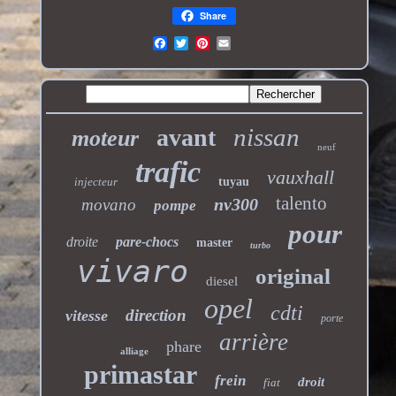
Share
nissan
avant
moteur
neuf
trafic
vauxhall
injecteur
tuyau
talento
nv300
movano
pompe
pour
droite
pare-chocs
master
turbo
vivaro
original
diesel
opel
cdti
direction
vitesse
porte
arrière
phare
alliage
primastar
frein
droit
fiat