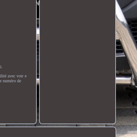
i.
lité avec votr e
 le numéro de