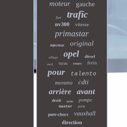
moteur
gauche
trafic
fiat
nv300
vitesse
primastar
original
injecteur
opel
diesel
alliage
frein
tuyau
roues
neuf
pour
talento
cdti
movano
avant
arrière
pompe
droit
turbo
master
porte
vauxhall
pare-chocs
direction