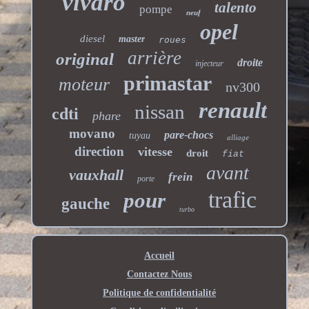
vivaro
talento
pompe
neuf
opel
diesel
master
roues
arrière
original
droite
injecteur
primastar
moteur
nv300
renault
nissan
cdti
phare
movano
pare-chocs
tuyau
alliage
direction
vitesse
droit
fiat
avant
vauxhall
frein
porte
trafic
pour
gauche
turbo
Accueil
Contactez Nous
Politique de confidentialité