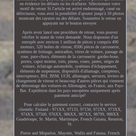
en évidence les défauts ou les éraflures. Sélectionnez votre
motif de retour Si l'article est arrivé endommagé, cassé ou
défectueux, vous avez la possibilité d'ajouter jusqu'à 10 photos
montrant des rayures ou des défauts. Soumettre le retour en
appuyant sur le bouton envoyer.
Après avoir lancé une procédure de retour, vous pouvez
vérifier le statut de votre demande. Nous disposons d'un
entrepôt avec environ 1 million de pièces y compris 490
moteurs, 520 boîtes de vitesse, 8500 pièces de carrosserie,
systèmes de freinage, autoradios, vitres de voiture, passage de
roue, pare-chocs, éléments de la carrosserie: gardes-boue,
portes, capot moteur, toits, pneus, roues, jantes, sièges de
voiture, éclairage automobile, systèmes d'échappement,
éléments de suspension, dispositifs d'allumage, compteurs,
interrupteurs, BSI, BSM, UCH, allumages, serrures, leviers de
changement de vitesse et beaucoup d'autres pièces qui viennent
de démontage des voitures en Allemagne, en France, aux Pays-
Bas. Expédition dans les pays européens uniquement après
paiement anticipé!
Pour calculer le paiement correct, contactez le service
clientèle. Finland - 971XX, 97133, 97150, 972XX, 973XX,
974XX, 97500, 976XX, 986XX, 987XX, 98799, 988XX
Guadeloupe, St. Martin, Martinique, French Guiana, Reunion,
St.
Pierre and Miquelon, Mayotte, Wallis and Futuna, French