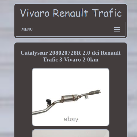
MENU
Catalyseur 208020728R 2.0 dci Renault
Trafic 3 Vivaro 2 0km