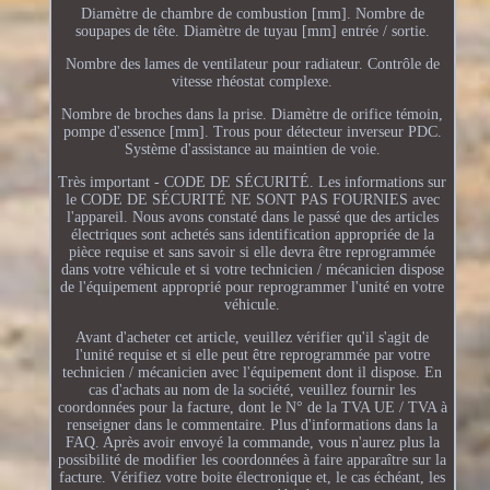
Diamètre de chambre de combustion [mm]. Nombre de
soupapes de tête. Diamètre de tuyau [mm] entrée / sortie.
Nombre des lames de ventilateur pour radiateur. Contrôle de
vitesse rhéostat complexe.
Nombre de broches dans la prise. Diamètre de orifice témoin,
pompe d'essence [mm]. Trous pour détecteur inverseur PDC.
Système d'assistance au maintien de voie.
Très important - CODE DE SÉCURITÉ. Les informations sur
le CODE DE SÉCURITÉ NE SONT PAS FOURNIES avec
l'appareil. Nous avons constaté dans le passé que des articles
électriques sont achetés sans identification appropriée de la
pièce requise et sans savoir si elle devra être reprogrammée
dans votre véhicule et si votre technicien / mécanicien dispose
de l'équipement approprié pour reprogrammer l'unité en votre
véhicule.
Avant d'acheter cet article, veuillez vérifier qu'il s'agit de
l'unité requise et si elle peut être reprogrammée par votre
technicien / mécanicien avec l'équipement dont il dispose. En
cas d'achats au nom de la société, veuillez fournir les
coordonnées pour la facture, dont le N° de la TVA UE / TVA à
renseigner dans le commentaire. Plus d'informations dans la
FAQ. Après avoir envoyé la commande, vous n'aurez plus la
possibilité de modifier les coordonnées à faire apparaître sur la
facture. Vérifiez votre boite électronique et, le cas échéant, les