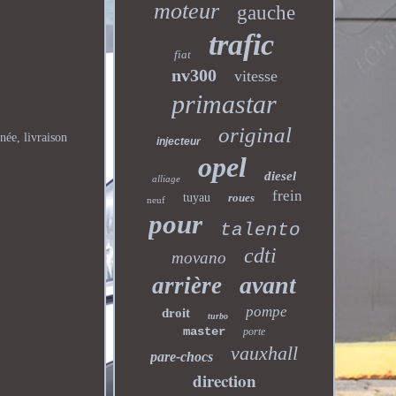
moteur
gauche
trafic
fiat
nv300
vitesse
primastar
original
née, livraison
injecteur
opel
diesel
alliage
frein
tuyau
roues
neuf
pour
talento
cdti
movano
avant
arrière
pompe
droit
turbo
master
porte
vauxhall
pare-chocs
direction