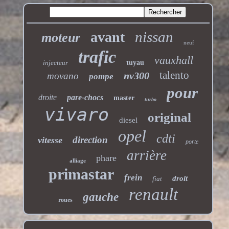
nissan
avant
moteur
neuf
trafic
vauxhall
injecteur
tuyau
talento
nv300
movano
pompe
pour
droite
pare-chocs
master
turbo
vivaro
original
diesel
opel
cdti
direction
vitesse
porte
arrière
phare
alliage
primastar
frein
droit
fiat
renault
gauche
roues