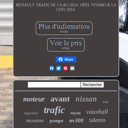
RENAULT TRAFIC III 1.6 dCi 2014. OPEL VIVARO B 1.6
CDTi 2014.
Share
nissan
avant
moteur
neuf
trafic
vauxhall
injecteur
tuyau
talento
nv300
movano
pompe