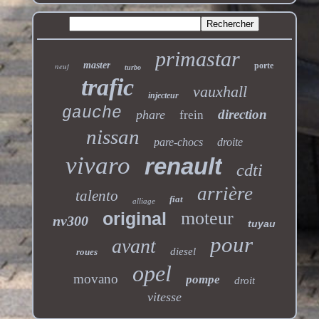
primastar
master
neuf
porte
turbo
trafic
vauxhall
injecteur
gauche
direction
phare
frein
nissan
pare-chocs
droite
vivaro
renault
cdti
arrière
talento
fiat
alliage
moteur
original
nv300
tuyau
pour
avant
diesel
roues
opel
movano
pompe
droit
vitesse