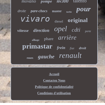
talento
nv300
movano
pompe
pour
droite
pare-chocs
master
turbo
vivaro
original
diesel
opel
cdti
direction
vitesse
porte
arrière
phare
alliage
primastar
frein
droit
fiat
renault
gauche
roues
Accueil
Contactez Nous
Politique de confidentialité
Conditions d'utilisation