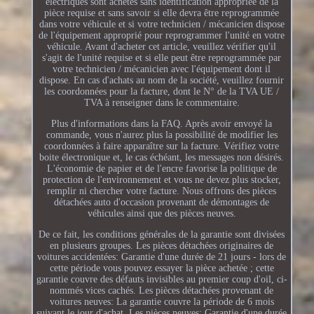
électriques sont achetés sans identification appropriée de la
pièce requise et sans savoir si elle devra être reprogrammée
dans votre véhicule et si votre technicien / mécanicien dispose
de l'équipement approprié pour reprogrammer l'unité en votre
véhicule. Avant d'acheter cet article, veuillez vérifier qu'il
s'agit de l'unité requise et si elle peut être reprogrammée par
votre technicien / mécanicien avec l'équipement dont il
dispose. En cas d'achats au nom de la société, veuillez fournir
les coordonnées pour la facture, dont le N° de la TVA UE /
TVA à renseigner dans le commentaire.
Plus d'informations dans la FAQ. Après avoir envoyé la
commande, vous n'aurez plus la possibilité de modifier les
coordonnées à faire apparaître sur la facture. Vérifiez votre
boite électronique et, le cas échéant, les messages non désirés.
L'économie de papier et de l'encre favorise la politique de
protection de l'environnement et vous ne devez plus stocker,
remplir ni chercher votre facture. Nous offrons des pièces
détachées auto d'occasion provenant de démontages de
véhicules ainsi que des pièces neuves.
De ce fait, les conditions générales de la garantie sont divisées
en plusieurs groupes. Les pièces détachées originaires de
voitures accidentées: Garantie d'une durée de 21 jours - lors de
cette période vous pouvez essayer la pièce achetée ; cette
garantie couvre des défauts invisibles au premier coup d'oil, ci-
nommés vices cachés. Les pièces détachées provenant de
voitures neuves: La garantie couvre la période de 6 mois
suivant le jour d'achat. Les pièces neuves: Garantie d'une durée