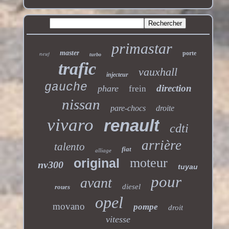
primastar
master
neuf
porte
turbo
trafic
vauxhall
injecteur
gauche
direction
phare
frein
nissan
pare-chocs
droite
vivaro
renault
cdti
arrière
talento
fiat
alliage
moteur
original
nv300
tuyau
pour
avant
diesel
roues
opel
movano
pompe
droit
vitesse