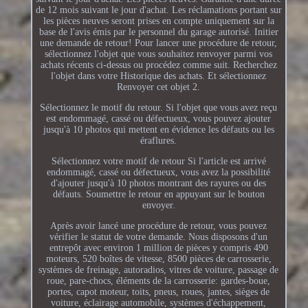
de 12 mois suivant le jour d'achat. Les réclamations portant sur
les pièces neuves seront prises en compte uniquement sur la
base de l'avis émis par le personnel du garage autorisé. Initier
une demande de retour! Pour lancer une procédure de retour,
sélectionnez l'objet que vous souhaitez renvoyer parmi vos
achats récents ci-dessus ou procédez comme suit. Recherchez
l'objet dans votre Historique des achats. Et sélectionnez
Renvoyer cet objet 2.
Sélectionnez le motif du retour. Si l'objet que vous avez reçu
est endommagé, cassé ou défectueux, vous pouvez ajouter
jusqu'à 10 photos qui mettent en évidence les défauts ou les
éraflures.
Sélectionnez votre motif de retour Si l'article est arrivé
endommagé, cassé ou défectueux, vous avez la possibilité
d'ajouter jusqu'à 10 photos montrant des rayures ou des
défauts. Soumettre le retour en appuyant sur le bouton
envoyer.
Après avoir lancé une procédure de retour, vous pouvez
vérifier le statut de votre demande. Nous disposons d'un
entrepôt avec environ 1 million de pièces y compris 490
moteurs, 520 boîtes de vitesse, 8500 pièces de carrosserie,
systèmes de freinage, autoradios, vitres de voiture, passage de
roue, pare-chocs, éléments de la carrosserie: gardes-boue,
portes, capot moteur, toits, pneus, roues, jantes, sièges de
voiture, éclairage automobile, systèmes d'échappement,